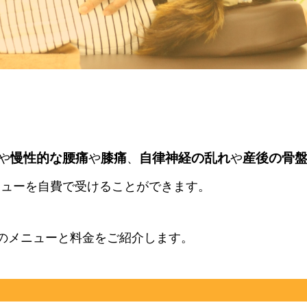
慢性的な腰痛
膝痛
自律神経の乱れ
産後の骨
や
や
、
や
ニューを自費で受けることができます。
のメニューと料金をご紹介します。