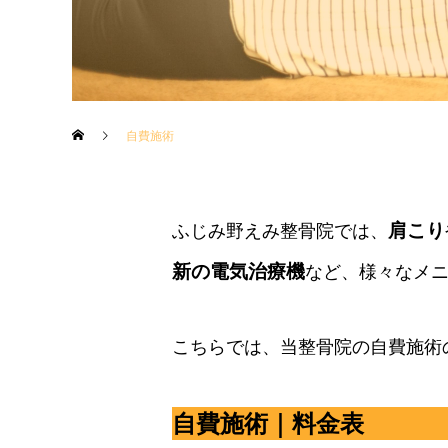
自費施術
肩こり
ふじみ野えみ整骨院では、
新の電気治療機
など、様々なメ
こちらでは、当整骨院の自費施術
自費施術｜料金表