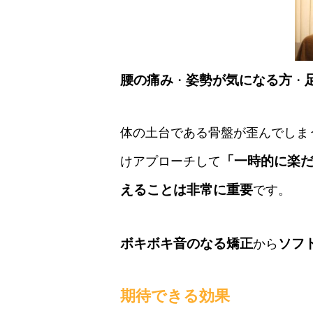
腰の痛み
姿勢が気になる方
・
・
体の土台である骨盤が歪んでしま
「一時的に楽
けアプローチして
えることは非常に重要
です。
ボキボキ音のなる矯正
ソフ
から
期待できる効果