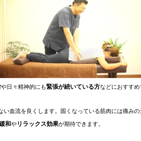
労
緊張が続いている方
や日々精神的にも
などにおすすめ
ない血流を良くします。固くなっている筋肉には痛みの
緩和
リラックス効果
や
が期待できます。