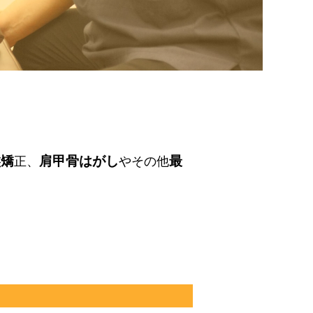
盤矯
肩甲骨はがし
最
正、
やその他